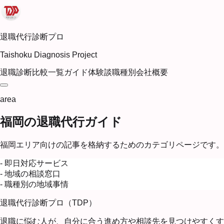
退職代行診断プロ
Taishoku Diagnosis Project
退職診断
比較一覧
ガイド
体験談
職種別
会社概要
area
福岡の退職代行ガイド
福岡エリア向けの記事を格納するためのカテゴリページです。
- 即日対応サービス
- 地域の相談窓口
- 職種別の地域事情
退職代行診断プロ（TDP）
退職に悩む人が、自分に合う進め方や相談先を見つけやすくす