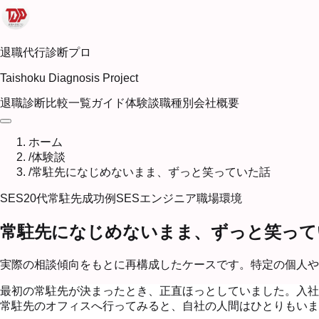
退職代行診断プロ
Taishoku Diagnosis Project
退職診断
比較一覧
ガイド
体験談
職種別
会社概要
ホーム
/
体験談
/
常駐先になじめないまま、ずっと笑っていた話
SES
20代
常駐先
成功例
SESエンジニア
職場環境
常駐先になじめないまま、ずっと笑って
実際の相談傾向をもとに再構成したケースです。特定の個人や
最初の常駐先が決まったとき、正直ほっとしていました。入社
常駐先のオフィスへ行ってみると、自社の人間はひとりもいま