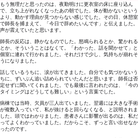
もう無理だと思ったのは、夜勤明けに更衣室の床に座り込ん
で、立ち上がれなくなったあの朝でした。体が動かないという
より、動かす理由が見つからない感じでした。その日、休憩室
で師長を捕まえて、「今日で辞めたいんです」と伝えました。
声が震えていたと思います。
師長の反応は、静かなものでした。怒鳴られるとか、驚かれる
とか、そういうことはなくて。「わかった、話を聞かせて」と
個室に連れて行かれました。それだけで少し、気持ちが崩れそ
うになりました。
話しているうちに、涙が出てきました。自分でも気づかないう
ちに、ずいぶん追い詰められていたんだと思います。師長は否
定せずに聞いてくれました。でも最後に言われたのは、「今の
タイミングはどうしても難しい」という言葉でした。
病棟では当時、欠員が三人出ていました。翌週には大きな手術
が複数入っていて、私が抜けると回らなくなる、と説明されま
した。頭ではわかりました。患者さんに影響が出るのは、私だ
ってよくわかっていました。だからこそ、ずっと言い出せなか
ったのです。