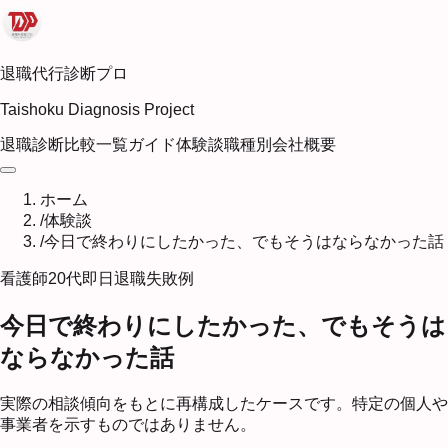
退職代行診断プロ
Taishoku Diagnosis Project
退職診断
比較一覧
ガイド
体験談
職種別
会社概要
ホーム
/
体験談
/
今日で終わりにしたかった、でもそうはならなかった話
看護師
20代
即日退職
失敗例
今日で終わりにしたかった、でもそうは
ならなかった話
実際の相談傾向をもとに再構成したケースです。特定の個人や
事業者を示すものではありません。