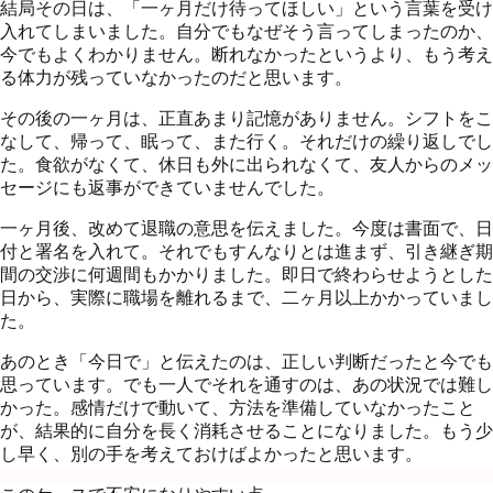
結局その日は、「一ヶ月だけ待ってほしい」という言葉を受け
入れてしまいました。自分でもなぜそう言ってしまったのか、
今でもよくわかりません。断れなかったというより、もう考え
る体力が残っていなかったのだと思います。
その後の一ヶ月は、正直あまり記憶がありません。シフトをこ
なして、帰って、眠って、また行く。それだけの繰り返しでし
た。食欲がなくて、休日も外に出られなくて、友人からのメッ
セージにも返事ができていませんでした。
一ヶ月後、改めて退職の意思を伝えました。今度は書面で、日
付と署名を入れて。それでもすんなりとは進まず、引き継ぎ期
間の交渉に何週間もかかりました。即日で終わらせようとした
日から、実際に職場を離れるまで、二ヶ月以上かかっていまし
た。
あのとき「今日で」と伝えたのは、正しい判断だったと今でも
思っています。でも一人でそれを通すのは、あの状況では難し
かった。感情だけで動いて、方法を準備していなかったこと
が、結果的に自分を長く消耗させることになりました。もう少
し早く、別の手を考えておけばよかったと思います。