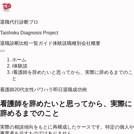
退職代行診断プロ
Taishoku Diagnosis Project
退職診断
比較一覧
ガイド
体験談
職種別
会社概要
ホーム
/
体験談
/
看護師を辞めたいと思ってから、実際に辞めるまでのこ
と
看護師
20代
女性
パワハラ
即日退職
成功例
看護師を辞めたいと思ってから、実際に
辞めるまでのこと
実際の相談傾向をもとに再構成したケースです。特定の個人や
事業者を示すものではありません。