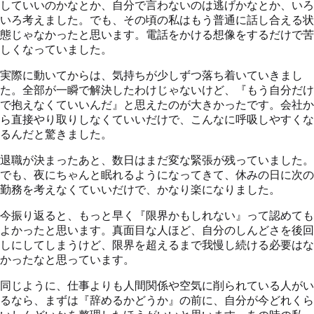
していいのかなとか、自分で言わないのは逃げかなとか、いろ
いろ考えました。でも、その頃の私はもう普通に話し合える状
態じゃなかったと思います。電話をかける想像をするだけで苦
しくなっていました。
実際に動いてからは、気持ちが少しずつ落ち着いていきまし
た。全部が一瞬で解決したわけじゃないけど、『もう自分だけ
で抱えなくていいんだ』と思えたのが大きかったです。会社か
ら直接やり取りしなくていいだけで、こんなに呼吸しやすくな
るんだと驚きました。
退職が決まったあと、数日はまだ変な緊張が残っていました。
でも、夜にちゃんと眠れるようになってきて、休みの日に次の
勤務を考えなくていいだけで、かなり楽になりました。
今振り返ると、もっと早く『限界かもしれない』って認めても
よかったと思います。真面目な人ほど、自分のしんどさを後回
しにしてしまうけど、限界を超えるまで我慢し続ける必要はな
かったなと思っています。
同じように、仕事よりも人間関係や空気に削られている人がい
るなら、まずは『辞めるかどうか』の前に、自分が今どれくら