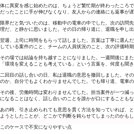
体に異変を感じ始めたのは、ちょうど繁忙期が終わったころで
だったことに手が伸びなくなり、友人からの連絡にも返事が遅
限界だと気づいたのは、移動中の電車の中でした。次の訪問先
理だ、と静かに思いました。その日の帰り道に、退職を申し出
翌週、上司に時間をもらって話しました。言葉は丁寧に選んだ
している案件のこと、チームの人員状況のこと、次の評価時期
その場では結論を持ち越すことになりました。一週間後にまた
「環境を変えることも考えている」という言葉を、何度も聞き
二回目の話し合いの日、私は退職の意思を撤回しました。その
のか、自分でもよくわかりませんでした。でも帰り道、電車の
その後、労働時間は変わりませんでした。担当案件が一つ減っ
になることはなく、話し合いのことを誰かが口にすることもな
あの時、引き止められても意思を貫く方法を知っていれば、と
ようとしたことが、どこかで判断を鈍らせてしまったのかもし
このケースで不安になりやすい点