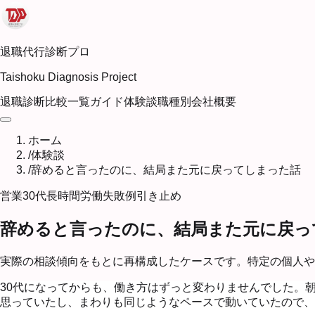
退職代行診断プロ
Taishoku Diagnosis Project
退職診断
比較一覧
ガイド
体験談
職種別
会社概要
ホーム
/
体験談
/
辞めると言ったのに、結局また元に戻ってしまった話
営業
30代
長時間労働
失敗例
引き止め
辞めると言ったのに、結局また元に戻っ
実際の相談傾向をもとに再構成したケースです。特定の個人や
30代になってからも、働き方はずっと変わりませんでした。
思っていたし、まわりも同じようなペースで動いていたので、