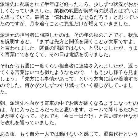
派遣先に配属されて半年ほど経ったころ、少しずつ状況がおか
しくなっていきました。業務の範囲が契約時の説明とはずいぶ
ん違っていて、最初は「慣れればこなせるだろう」と思ってい
たのですが、月を追うごとに負担だけが増えていきました。
派遣元の担当者に相談したのは、その年の秋のことです。状況
を説明すると、「まずは先方と関係を築くことが大事ですよ」
と言われました。関係の問題ではない、と思いましたが、うま
く言葉にできなくて、その日は電話を切りました。
それからも週に一度くらい担当者に連絡を入れましたが、返っ
てくる言葉はいつも似たようなもので、「もう少し様子を見ま
しょう」「先方にも事情があって」という方向に話が着地する
のでした。何かが少しずつすり減っていく感じがしていまし
た。
朝、派遣先へ向かう電車の中でお腹が痛くなるようになったの
は、冬に入ったころだったと思います。ホームで降りるたびに
足が重くなって、それでも「今日一日だけ」と言い聞かせなが
ら改札を通っていました。
ある夜、もう自分一人では動けないと感じて、退職代行という