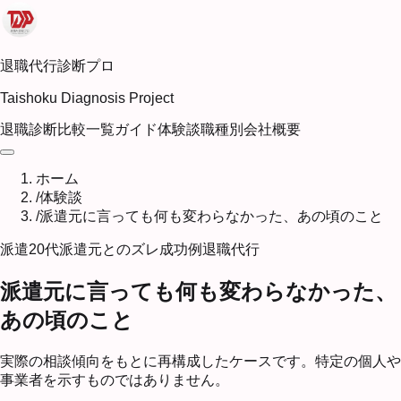
退職代行診断プロ
Taishoku Diagnosis Project
退職診断
比較一覧
ガイド
体験談
職種別
会社概要
ホーム
/
体験談
/
派遣元に言っても何も変わらなかった、あの頃のこと
派遣
20代
派遣元とのズレ
成功例
退職代行
派遣元に言っても何も変わらなかった、
あの頃のこと
実際の相談傾向をもとに再構成したケースです。特定の個人や
事業者を示すものではありません。