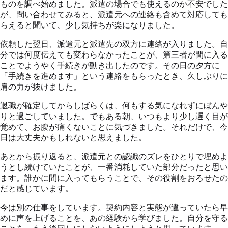
ものを調べ始めました。派遣の場合でも使えるのか不安でした
が、問い合わせてみると、派遣元への連絡も含めて対応しても
らえると聞いて、少し気持ちが楽になりました。
依頼した翌日、派遣元と派遣先の双方に連絡が入りました。自
分では何度伝えても変わらなかったことが、第三者が間に入る
ことでようやく手続きが動き出したのです。その日の夕方に
「手続きを進めます」という連絡をもらったとき、久しぶりに
肩の力が抜けました。
退職が確定してからしばらくは、何もする気になれずにぼんや
りと過ごしていました。でもある朝、いつもより少し遅く目が
覚めて、お腹が痛くないことに気づきました。それだけで、今
日は大丈夫かもしれないと思えました。
あとから振り返ると、派遣元との認識のズレをひとりで埋めよ
うとし続けていたことが、一番消耗していた部分だったと思い
ます。誰かに間に入ってもらうことで、その役割をおろせたの
だと感じています。
今は別の仕事をしています。契約内容と実態が違っていたら早
めに声を上げることを、あの経験から学びました。自分を守る