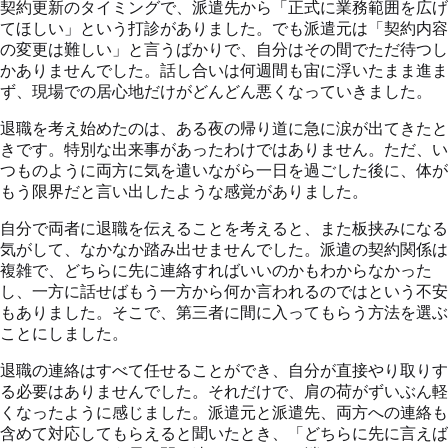
契約更新のタイミングで、派遣先から「正式に業務範囲を広げ
てほしい」という打診がありました。でも派遣元は「契約内容
の変更は難しい」と言うばかりで、自分はその間でただ待つし
かありませんでした。話し合いは何週間も宙に浮いたまま進ま
ず、現場での居心地だけがどんどん悪くなっていきました。
退職を考え始めたのは、ある夜の帰り道に急に涙が出てきたと
きです。特別な出来事があったわけではありません。ただ、い
つものように両方に気を遣いながら一日を過ごした後に、体が
もう限界だと言い出したような感覚がありました。
自分で両者に退職を伝えることを考えると、また板挟みになる
気がして、なかなか踏み出せませんでした。派遣の契約関係は
複雑で、どちらに先に連絡すればいいのかもわからなかった
し、一方に話せばもう一方から何か言われるのではという不安
もありました。そこで、第三者に間に入ってもらう方法を選ぶ
ことにしました。
退職の連絡はすべて任せることができ、自分が直接やり取りす
る必要はありませんでした。それだけで、肩の荷がずいぶん軽
くなったように感じました。派遣元と派遣先、両方への連絡も
含めて対応してもらえると聞いたとき、「どちらに先に言えば