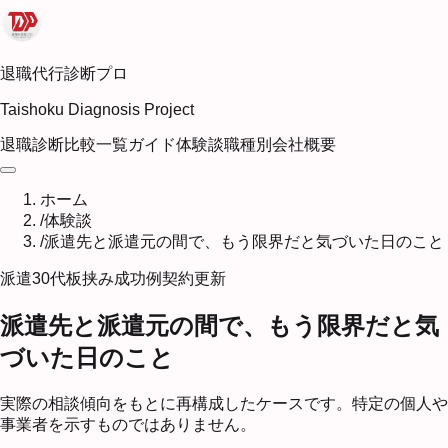
退職代行診断プロ
Taishoku Diagnosis Project
退職診断
比較一覧
ガイド
体験談
職種別
会社概要
ホーム
/
体験談
/
派遣先と派遣元の間で、もう限界だと気づいた日のこと
派遣
30代
板挟み
成功例
契約更新
派遣先と派遣元の間で、もう限界だと気
づいた日のこと
実際の相談傾向をもとに再構成したケースです。特定の個人や
事業者を示すものではありません。