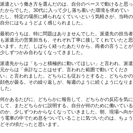
派遣という働き方を選んだのは、自分のペースで動けると思っ
たからでした。30代に入って少し落ち着いた環境を求めてい
たし、特定の場所に縛られなくていいという気軽さが、当時の
自分にはちょうどよく感じられました。
最初のうちは、特に問題はありませんでした。派遣先の担当者
も派遣元の営業担当も、それぞれ丁寧に接してくれていたと思
います。ただ、しばらく経ったあたりから、両者の言うことが
少しずつかみ合わなくなってきました。
派遣先からは「もっと積極的に動いてほしい」と言われ、派遣
元からは「余計なことはせず、言われた範囲で動いてくださ
い」と言われました。どちらにも従おうとすると、どちらかの
顔色が曇る。その繰り返しが、毎週のように続くようになりま
した。
何かあるたびに、どちらかに報告して、どちらかの反応を気に
して、またどちらかに説明する。自分が何のために働いている
のか、少しずつわからなくなっていきました。朝、現場へ向か
う電車の中でため息をついていることに気づいたのは、ちょう
どその頃だったと思います。